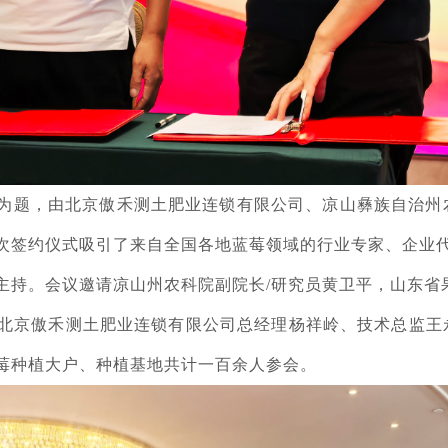
”为题，由北京傲禾测土肥业连锁有限公司、凉山彝族自治
次签约仪式吸引了来自全国各地蓝莓领域的行业专家、企业
主持。会议邀请凉山州农科院副院长/研究员黄卫平，山东省
北京傲禾测土肥业连锁有限公司总经理杨祥岭、技术总监王
莓种植大户、种植基地共计一百余人参会。