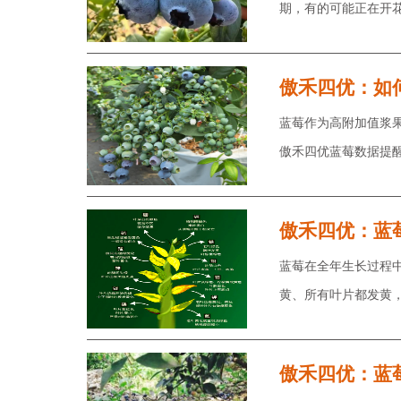
期，有的可能正在开
傲禾四优：如
蓝莓作为高附加值浆
傲禾四优蓝莓数据提
傲禾四优：蓝
蓝莓在全年生长过程
黄、所有叶片都发黄
傲禾四优：蓝