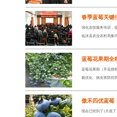
春季蓝莓关键
强化农技服务培训，提
临沭县农业农村局集
蓝莓花果期全
蓝莓花果期（开花授
载优化、病虫害防控
傲禾四优蓝莓
现在已经到了1月底