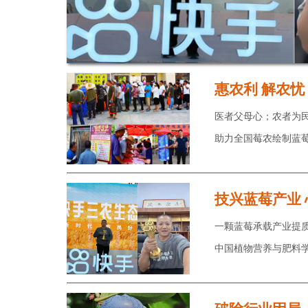
惠农利 解农
医者父母心；农者为
助力全国莓农绘制蓝
技兴蓝莓产业
一颗蓝莓承载产业提
中国植物营养与肥料