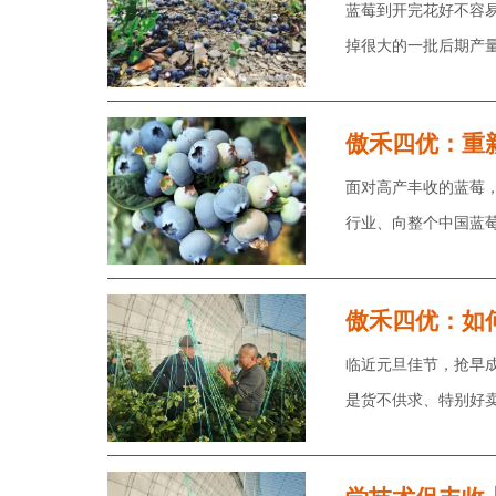
蓝莓到开完花好不容
掉很大的一批后期产
傲禾四优：重
面对高产丰收的蓝莓
行业、向整个中国蓝
傲禾四优：如
临近元旦佳节，抢早
是货不供求、特别好