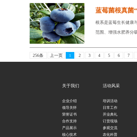
蓝莓菌根真菌“
根系是蓝莓生长健康
范围、增强水肥养分
256条
上一页
2
3
4
5
6
7
1
关于我们
活动风采
企业介绍
培训活动
领导关怀
日常工作
荣誉证书
开业典礼
合作支持
订货现场
产品展示
参观交流
核心技术
农化科普