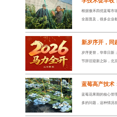
学技术促丰收
根据傲禾四优蓝莓市
全面普及，很多企业
新岁序开，同
岁序更替，华章日新；
节辞旧迎新之际，北
蓝莓高产技术
蓝莓花果期的核心管
多的问题，这种情况