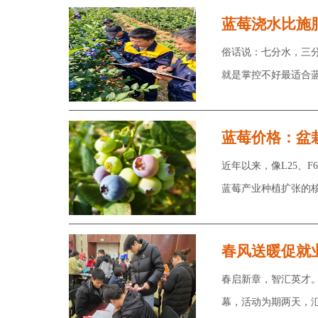
蓝莓浇水比施
俗话说：七分水，三
就是掌控不好最适合
蓝莓价格：盆
近年以来，像L25、
蓝莓产业种植扩张的
春风送暖促就
春启新章，智汇英才。
幕，活动为期两天，