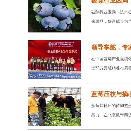
破除行业困局
破除行业困局，技术
来果品，快速成长为
领导掌舵，专
在中国蓝莓产业规模
土配方领域精准布局
蓝莓压枝与摘
蓝莓栽种后的苗期整
能力。在北京傲禾四